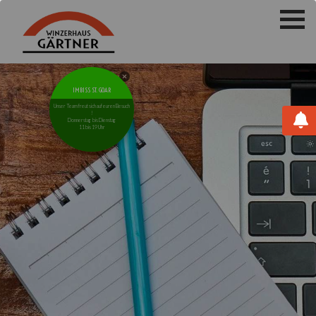
IMBISS ST. GOAR
Unser Team freut sich auf euren Besuch
!
Donnerstag bis Dienstag
11 bis 19 Uhr