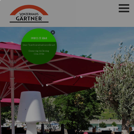
IMBISS ST. GOAR
Unser Team freut sich auf euren Besuch
!
Donnerstag bis Dienstag
11 bis 19 Uhr