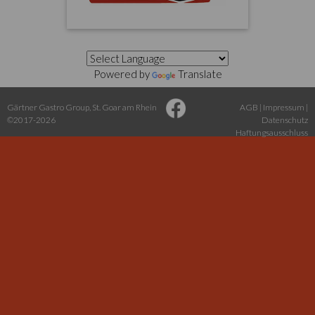
Powered by
Translate
Gärtner Gastro Group
,
St. Goar am Rhein
AGB
|
Impressum
|
©2017-2026
Datenschutz
Haftungsausschluss