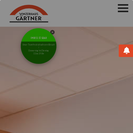
IMBISS ST. GOAR
Unser Team freut sich auf euren Besuch
!
Donnerstag bis Dienstag
11 bis 19 Uhr