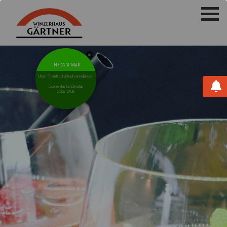
IMBISS ST. GOAR
Unser Team freut sich auf euren Besuch
!
Donnerstag bis Dienstag
11 bis 19 Uhr